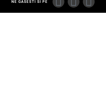
NE GASESTI SI PE
MARCI AUTO
MARCI AUTO
ACCESARE RAPIDA
CONTACT