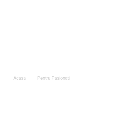
Acasa
Despre noi
Marci Auto
Masini Stoc
Blog Autocomo
Acasa
Pentru Pasionati