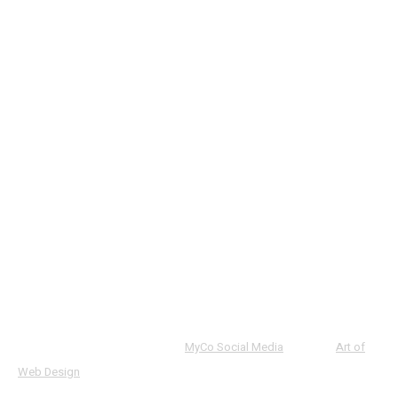
MARCI AUTO
ACCESARE RAPIDA
CONTACT
Politica de confidentialitate & Termeni si conditii
© 2024 Autocomo . Powered by
MyCo Social Media
. Made by
Art of
Web Design
.