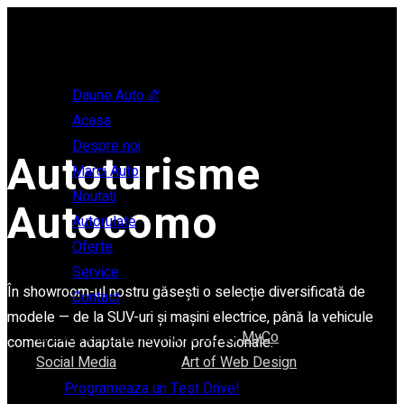
Daune Auto ⛐
Acasa
Despre noi
Autoturisme
Marci Auto
Noutati
Autocomo
Autorulate
Oferte
Service
În showroom-ul nostru găsești o selecție diversificată de
Contact
modele — de la SUV-uri și mașini electrice, până la vehicule
© 2024 Autocomo . Powered by
MyCo
comerciale adaptate nevoilor profesionale.
Social Media
. Made by
Art of Web Design
.
Programeaza un Test Drive!