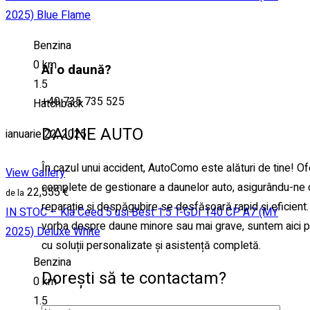
2025) Blue Flame
Benzina
0 km
Ai o daună?
1.5
+40 735 735 525
Hatchback
DAUNE AUTO
ianuarie 22, 2025
În cazul unui accident, AutoComo este alături de tine! Ofe
View Gallery
complete de gestionare a daunelor auto, asigurându-ne
22,555 €
reparație și despăgubire se desfășoară rapid și eficient
IN STOC – Kia Ceed 5 usi Best 1.5 T-GDI 140 CP A7 (MY
vorba despre daune minore sau mai grave, suntem aici pen
2025) Deluxe White
cu soluții personalizate și asistență completă.
Benzina
Dorești să te contactam?
0 km
1.5