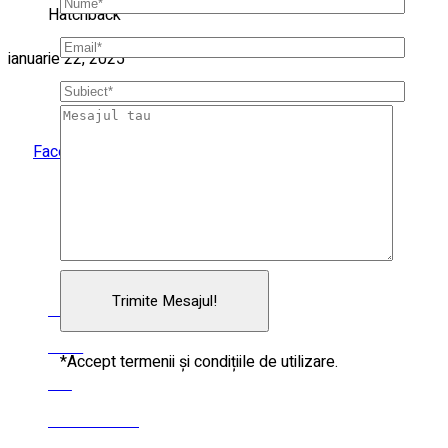
Hatchback
ianuarie 22, 2025
NE GASESTI SI PE
Facebook-f
Instagram
Tiktok
MARCI AUTO
FIAT
JEEP
*Accept termenii și condițiile de utilizare.
KIA
ALFA ROMEO