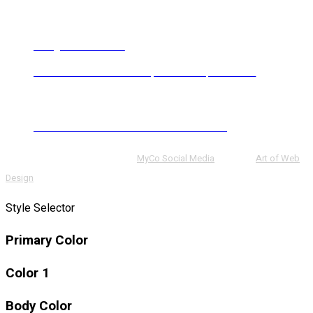
+40 734 230 311 / +40 733 001 000
info@autocomo.ro
BULEVARDUL TOMIS 480, CONSTANȚA 900519
Politica de confidentialitate & Termeni si conditii
© 2024 Autocomo . Powered by
MyCo Social Media
. Made by
Art of Web
Design
.
Style Selector
Primary Color
Color 1
Body Color