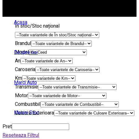
Acasa
În stoc/Stoc național
Brandul
Model
Despre noi
An
Caroseria
Km
Marci Auto
Transmisie
Motor
Combustibil
Masini Stoc
Culoare Exterioara
Pret
Reseteaza Filtrul