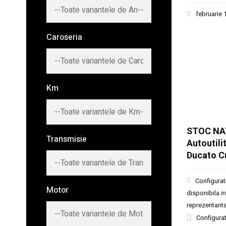
februarie 
Caroseria
Km
STOC NA
Transmisie
Autoutili
Ducato C
Configurat
Motor
disponibila in
reprezentant
Configurat