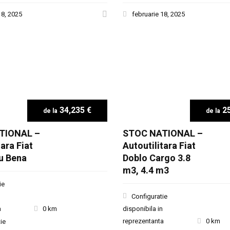
18, 2025
februarie 18, 2025
34,235 €
25
TIONAL –
STOC NATIONAL –
tara Fiat
Autoutilitara Fiat
u Bena
Doblo Cargo 3.8
m3, 4.4 m3
ie
Configuratie
a
0 km
disponibila in
reprezentanta
0 km
ie