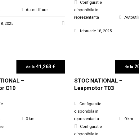
Configuratie
a
Autoutilitare
disponibila in
reprezentanta
Autoutil
18, 2025
februarie 18, 2025
41,263 €
20
TIONAL –
STOC NATIONAL –
or C10
Leapmotor T03
ie
Configuratie
disponibila in
a
0 km
reprezentanta
0 km
ie
Configuratie
disponibila in