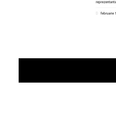
reprezentant
februarie 
MARCI AUTO
MARC