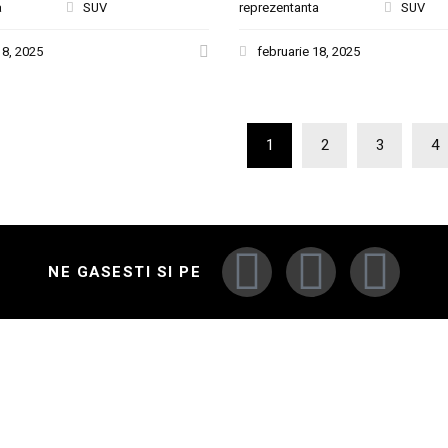
a
SUV
reprezentanta
SUV
18, 2025
februarie 18, 2025
1
2
3
4
NE GASESTI SI PE
I AUTO
ACCESARE RAPIDA