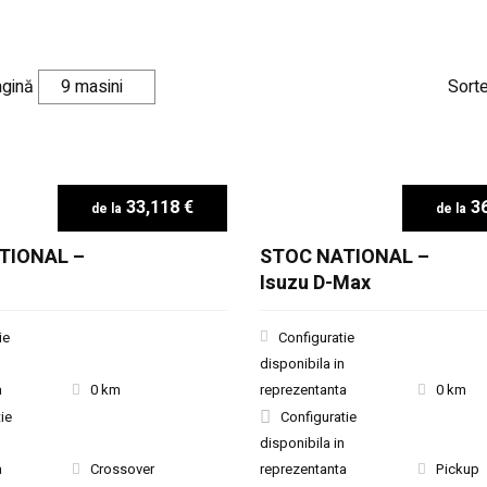
agină
Sort
33,118 €
36
TIONAL –
STOC NATIONAL –
Isuzu D-Max
ie
Configuratie
disponibila in
a
0 km
reprezentanta
0 km
ie
Configuratie
disponibila in
a
Crossover
reprezentanta
Pickup