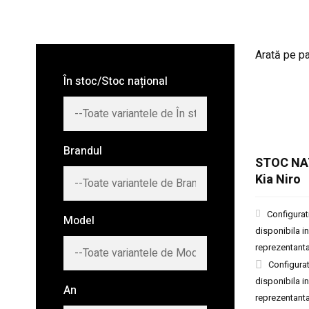
Arată pe p
În stoc/Stoc național
Brandul
STOC NA
Kia Niro
Configurat
Model
disponibila in
reprezentant
Configurat
disponibila in
An
reprezentant