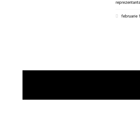
reprezentant
februarie 
MARCI AUTO
MARC