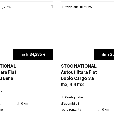
18, 2025
februarie 18, 2025
34,235 €
25
TIONAL –
STOC NATIONAL –
tara Fiat
Autoutilitara Fiat
u Bena
Doblo Cargo 3.8
m3, 4.4 m3
ie
Configuratie
a
0 km
disponibila in
reprezentanta
0 km
ie