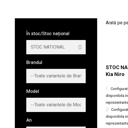
Arată pe p
În stoc/Stoc național
Brandul
STOC NA
Kia Niro
Configurat
Model
disponibila in
reprezentant
Configurat
disponibila in
An
reprezentant