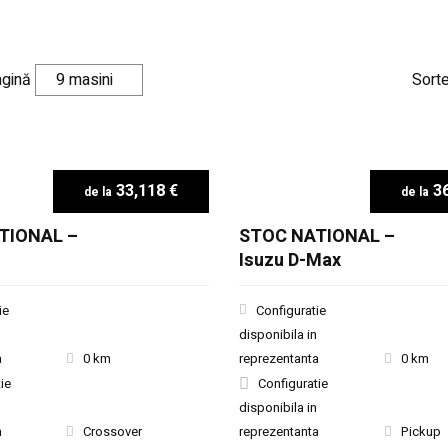
agină
Sort
33,118 €
36
TIONAL –
STOC NATIONAL –
Isuzu D-Max
ie
Configuratie
disponibila in
a
0 km
reprezentanta
0 km
ie
Configuratie
disponibila in
a
Crossover
reprezentanta
Pickup