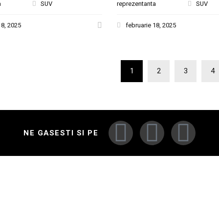
a
SUV
reprezentanta
SUV
18, 2025
februarie 18, 2025
1
2
3
4
NE GASESTI SI PE
I AUTO
ACCESARE RAPIDA