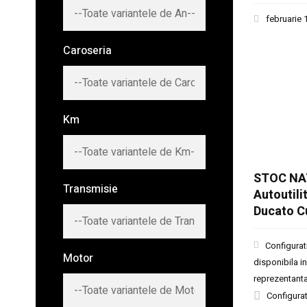
februarie 
Caroseria
Km
STOC NA
Transmisie
Autoutili
Ducato C
Configurat
Motor
disponibila in
reprezentant
Configurat