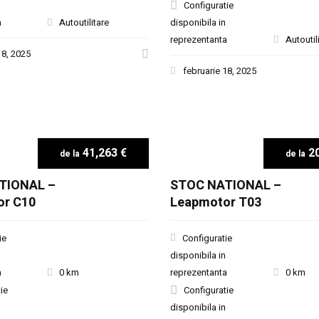
Configuratie
a
Autoutilitare
disponibila in
reprezentanta
Autoutil
18, 2025
februarie 18, 2025
41,263 €
20
TIONAL –
STOC NATIONAL –
or C10
Leapmotor T03
ie
Configuratie
disponibila in
a
0 km
reprezentanta
0 km
ie
Configuratie
disponibila in