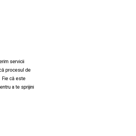
rim servicii
 că procesul de
. Fie că este
tru a te sprijini