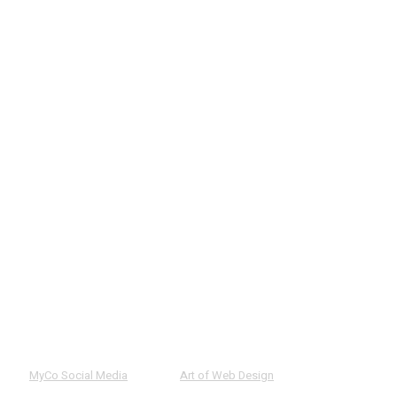
ed by
MyCo Social Media
. Made by
Art of Web Design
.