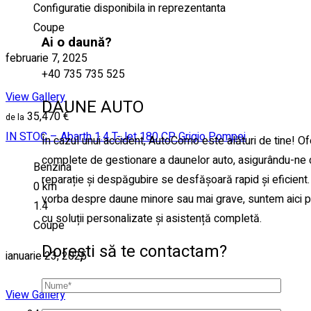
Configuratie disponibila in reprezentanta
Coupe
Ai o daună?
februarie 7, 2025
+40 735 735 525
View Gallery
DAUNE AUTO
35,470 €
IN STOC – Abarth 1.4 T-Jet 180 CP Grigio Pompei
În cazul unui accident, AutoComo este alături de tine! Ofe
complete de gestionare a daunelor auto, asigurându-ne
Benzina
reparație și despăgubire se desfășoară rapid și eficient
0 km
vorba despre daune minore sau mai grave, suntem aici pen
1.4
cu soluții personalizate și asistență completă.
Coupe
Dorești să te contactam?
ianuarie 23, 2025
View Gallery