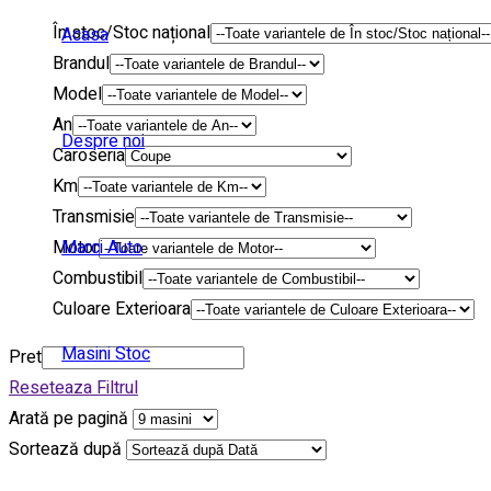
În stoc/Stoc național
Acasa
Brandul
Model
An
Despre noi
Caroseria
Km
Transmisie
Motor
Marci Auto
Combustibil
Culoare Exterioara
Masini Stoc
Pret
Reseteaza Filtrul
Arată pe pagină
Sortează după