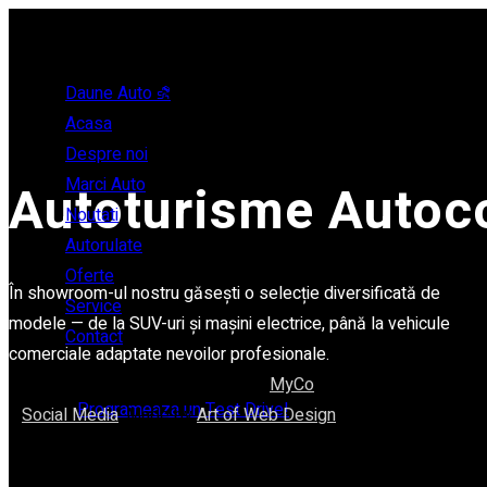
Daune Auto ⛐
Acasa
Despre noi
Marci Auto
Autoturisme Auto
Noutati
Autorulate
Oferte
În showroom-ul nostru găsești o selecție diversificată de
Service
modele — de la SUV-uri și mașini electrice, până la vehicule
Contact
comerciale adaptate nevoilor profesionale.
© 2024 Autocomo . Powered by
MyCo
Programeaza un Test Drive!
Social Media
. Made by
Art of Web Design
.