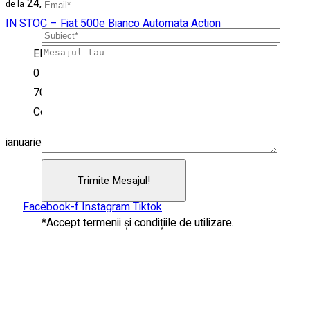
24,450 €
IN STOC – Fiat 500e Bianco Automata Action
Electric
0 km
70kW
Coupe
ianuarie 23, 2025
NE GASESTI SI PE
Facebook-f
Instagram
Tiktok
*Accept termenii și condițiile de utilizare.
MARCI AUTO